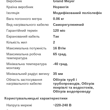
Виробник
Grand Meyer
Країна виробник
Норвегія
Ізоляція
Модифікований поліолефін
Вага погонного метра
0.06 кг
Вид нагрівального кабелю
Саморегулюючий
Гарантійний термін
120 міс
Екранований кабель
Так
Кількість жил
2
Максимальна потужність
16 Вт/м
Максимальна робоча
65 град.
температура
Мінімальна температура
-40 град.
монтажу
Мінімальний радіус вигину
35 мм
Область застосування
Обігрів труб і
нагрівального кабелю
трубопроводів, Обігрів
покрівлі та водостоків,
Обігрів водопроводу
Користувальницькі характеристики
Напруга мережі
~220-240 В