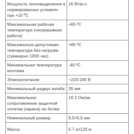
Мощность тепловыделения в
16 Вт/м.п.
нормированных условиях
при +10 ⁰С
Максимальная рабочая
+65 ºС
температура (непрерывная
работа)
Максимально допустимая
+85 ºС
температура без нагрузки
(суммарно 1000 час)
Минимальная температура
-40 ºС
монтажа
Электропитание
~220-240 В
Минимальный радиус изгиба
35 мм
Максимальное
18.2 Ом/км
сопротивление защитной
оплетки (экрана) не более
Номинальный размер
8,5×5,5 мм
Масса
6.7 кг/120 м