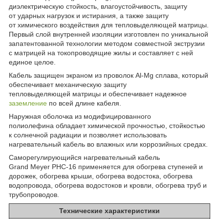
диэлектрическую стойкость, влагоустойчивость, защиту
от ударных нагрузок и истирания, а также защиту
от химического воздействия для тепловыделяющей матрицы.
Первый слой внутренней изоляции изготовлен по уникальной
запатентованной технологии методом совместной экструзии
с матрицей на токопроводящие жилы и составляет с ней
единое целое.
Кабель защищен экраном из проволок Al-Mg сплава, который
обеспечивает механическую защиту
тепловыделяющей матрицы и обеспечивает надежное
заземление
по всей длине кабеля.
Наружная оболочка из модифицированного
полиолефина обладает химической прочностью, стойкостью
к солнечной радиации и позволяет использовать
нагревательный кабель во влажных или коррозийных средах.
Саморегулирующийся нагревательный кабель
Grand Meyer PHC-16 применяется для обогрева ступеней и
дорожек, обогрева крыши, обогрева водостока, обогрева
водопровода, обогрева водостоков и кровли, обогрева труб и
трубопроводов.
Технические характеристики