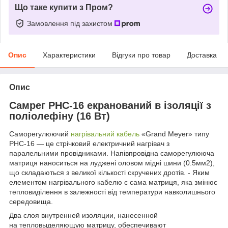
Що таке купити з Пром?
Замовлення під захистом
Опис
Характеристики
Відгуки про товар
Доставка
Опис
Самрег PHC-16 екранований в ізоляції з
поліолефіну (16 Вт)
Саморегулюючий
нагрівальний кабель
«Grand Meyer» типу
PHC-16 — це стрічковий електричний нагрівач з
паралельними провідниками. Напівпровідна саморегулююча
матриця наноситься на луджені оловом мідні шини (0.5мм2),
що складаються з великої кількості скручених дротів. - Яким
елементом нагрівального кабелю є сама матриця, яка змінює
тепловиділення в залежності від температури навколишнього
середовища.
Два слоя внутренней изоляции, нанесенной
на тепловыделяющую матрицу, обеспечивают