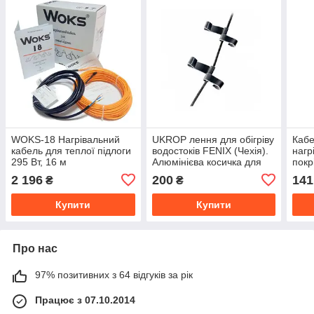
WOKS-18 Нагрівальний
UKROP лення для обігріву
Каб
кабель для теплої підлоги
водостоків FENIX (Чехія).
нагр
295 Вт, 16 м
Алюмінієва косичка для
покр
UKROP лення кабелю у
2 196
200
141
₴
₴
водостоці
Купити
Купити
Про нас
97% позитивних з 64 відгуків за рік
Працює з 07.10.2014