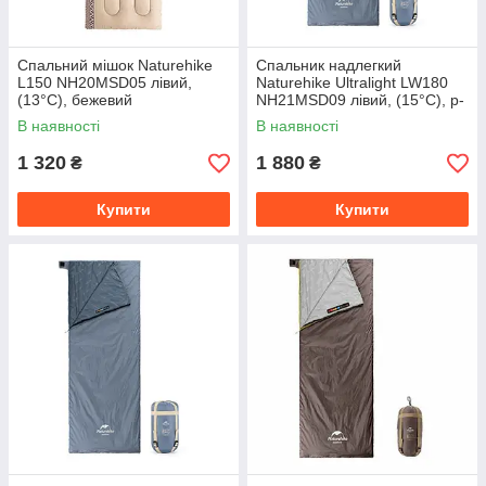
Спальний мішок Naturehike
Спальник надлегкий
L150 NH20MSD05 лівий,
Naturehike Ultralight LW180
(13°C), бежевий
NH21MSD09 лівий, (15°C), p-
p XL, сіро-синій
В наявності
В наявності
1 320
1 880
₴
₴
Купити
Купити