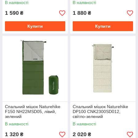
p M, зелений
p-p XL, коричневий
В наявності
В наявності
1 590
1 880
₴
₴
Купити
Купити
Спальний мішок Naturehike
Спальний мішок Naturehike
F150 NH22MSD05, лівий,
DP100 CNK2300SD012,
зелений
світло-зелений
В наявності
В наявності
1 320
2 020
₴
₴