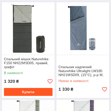
Спальний мішок Naturehike
F150 NH22MSD05, правий,
графіт
Спальник надлегкий
Naturehike Ultralight LW180
В наявності
NH21MSD09, (15°C), p-p M,
правий, сіро-синій
1 320
Немає в наявності
₴
1 330
₴
Купити