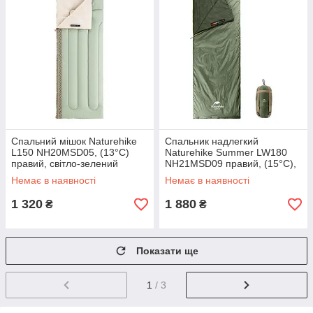
Спальний мішок Naturehike
Спальник надлегкий
L150 NH20MSD05, (13°C)
Naturehike Summer LW180
правий, світло-зелений
NH21MSD09 правий, (15°C),
p-p XL, зелений
Немає в наявності
Немає в наявності
1 320
1 880
₴
₴
Показати ще
1
/ 3