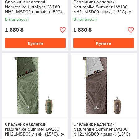
Спальник надлегкий
Спальник надлегкий
Naturehike Ultralight LW180
Naturehike Summer LW180
NH21MSD09 правий, (15°C),
NH21MSD09 лівий, (15°C), p-
p-p XL, сіро-синій
p XL, коричневий
В наявності
В наявності
1 880
1 880
₴
₴
Купити
Купити
Спальник надлегкий
Спальник надлегкий
Naturehike Summer LW180
Naturehike Summer LW180
NH21MSD09 лівий, (15°C), p-
NH21MSD09 правий, (15°C),