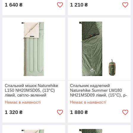
1 640
1 210
₴
₴
Спальний мішок Naturehike
Спальник надлегкий
L150 NH20MSD05, (13°C)
Naturehike Summer LW180
лівий, світло-зелений
NH21MSD09 лівий, (15°C), p-
p XL, зелений
Немає в наявності
Немає в наявності
1 320
1 880
₴
₴