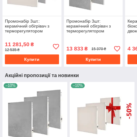
Промонабір 3шт.:
Промонабір 3шт:
Кера
керамічний обігрівач з
керамічний обігрівач з
біок
терморегулятором
терморегулятором
двок
UKROP K 300VT + БІО-К
UKROP BIO-К 750VT*2 +
K 75
750VТ + БІО-К 1000VT
BІО-К 1400VT
тер
11 281,50
₴
13 833
4 3
₴
15 370 ₴
12 535 ₴
Купити
Купити
Акційні пропозиції та новинки
–10%
–10%