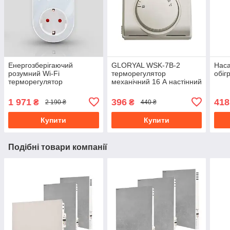
Енергозберігаючий
GLORYAL WSK-7B-2
Наса
розумний Wi-Fi
терморегулятор
обіг
терморегулятор
механічний 16 А настінний
програмований в розетку
для опалення
для опалення 16А Tuya ,
1 971
396
418
₴
₴
2 190 ₴
440 ₴
білий
Купити
Купити
Подібні товари компанії