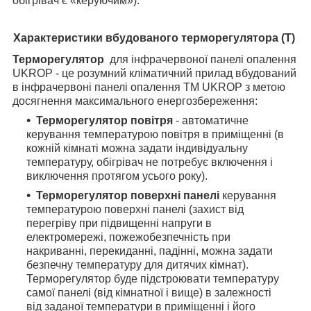
обігрівач є «керуючим»).
Характеристики вбудованого терморегулятора (Т)
Терморегулятор
для інфрачервоної панелі опалення
UKROP - це розумний кліматичний прилад вбудований
в інфрачервоні панелі опалення ТМ UKROP з метою
досягнення максимального енергозбереження:
Терморегулятор повітря
- автоматичне
керування температурою повітря в приміщенні (в
кожній кімнаті можна задати індивідуальну
температуру, обігрівач не потребує включення і
виключення протягом усього року).
Терморегулятор поверхні панелі
керування
температурою поверхні панелі (захист від
перегріву при підвищенні напруги в
електромережі, пожежобезпечність при
накриванні, перекиданні, падінні, можна задати
безпечну температуру для дитячих кімнат).
Терморегулятор буде підстроювати температуру
самої панелі (від кімнатної і вище) в залежності
від заданої температури в приміщенні і його