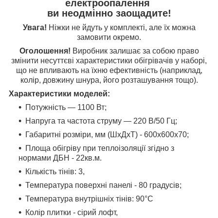
електроопалення
ви неодмінно заощадите!
Увага!
Ніжки не йдуть у комплекті, але їх можна
замовити окремо.
Оголошення!
Виробник залишає за собою право
змінити несуттєві характеристики обігрівачів у наборі,
що не впливають на їхню ефективність (наприклад,
колір, довжину шнура, його розташування тощо).
Характеристики моделей:
Потужність ― 1100 Вт;
Напруга та частота струму ― 220 В/50 Гц;
Габаритні розміри, мм (ШхДхТ) - 600х600х70;
Площа обігріву при теплоізоляції згідно з
нормами ДБН - 22кв.м.
Кількість тінів: 3,
Температура поверхні панелі - 80 градусів;
Температура внутрішніх тінів: 90°С
Колір плитки - сірий лофт,