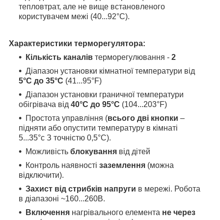
тепловтрат, але не вище встановленого
користувачем межі (40...92°С).
Характеристики терморегулятора:
Кількість каналів
терморегулювання -
2
Діапазон установки кімнатної температури від
5°С до 35°С
(41...95°F)
Діапазон установки граничної температури
обігрівача від
40°С до 95°С
(104...203°F)
Простота управління (
всього дві кнопки
–
підняти або опустити температуру в кімнаті
5...35°с З точністю 0,5°С).
Можливість
блокування
від дітей
Контроль наявності
заземлення
(можна
відключити).
Захист від стрибків напруги
в мережі. Робота
в діапазоні ~160...260В.
Включення
нагрівального елемента
не через