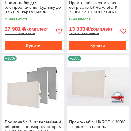
Промо-набір для
Промо-набір керамічних
електроопалення будинку до
обігрівачів UKROP: БІО-К
93 кв. м. керамічними
750ВТ *2 + UKROP БІО-К
обігрівачами UKROP
1400ВТ
В наявності
В наявності
потужністю 4.7 кВт
27 981
13 833
₴/комплект
₴/комплект
31 090 ₴/комплект
15 370 ₴/комплект
Купити
Купити
–10%
–10%
Промонабір 3шт.: керамічний
Промо-набір: UKROP К 300V
обігрівач з терморегулятором
- керамічна панель +