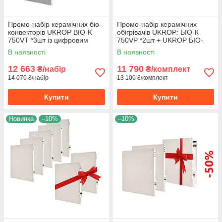
Промо-набір керамічних біо-
Промо-набір керамічних
конвекторів UKROP BIO-K
обігрівачів UKROP: БІО-К
750VT *3шт із цифровим
750VP *2шт + UKROP БІО-
терморегулятором
К475V
В наявності
В наявності
12 663
11 790
₴/набір
₴/комплект
14 070 ₴/набір
13 100 ₴/комплект
Купити
Купити
Новинка
–10%
–10%