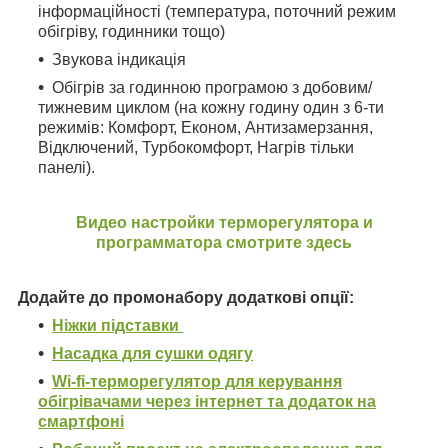
інформаційності (температура, поточний режим
обігріву, годинники тощо)
Звукова індикація
Обігрів за годинною програмою з добовим/
тижневим циклом (на кожну годину один з 6-ти
режимів: Комфорт, Економ, Антизамерзання,
Відключений, Турбокомфорт, Нагрів тільки
панелі).
Видео настройки терморегулятора и
программатора смотрите здесь
Додайте до промонабору додаткові опції:
Ніжки підставки
Насадка для сушки одягу
Wi-
fi-терморегулятор для керування
обігрівачами через інтернет та додаток на
смартфоні