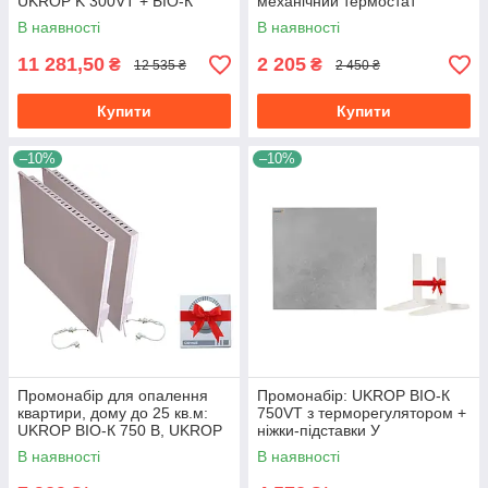
UKROP K 300VT + БІО-К
механічний термостат
750VТ + БІО-К 1000VT
В наявності
В наявності
11 281,50
2 205
₴
₴
12 535 ₴
2 450 ₴
Купити
Купити
–10%
–10%
Промонабір для опалення
Промонабір: UKROP BIO-К
квартири, дому до 25 кв.м:
750VТ з терморегулятором +
UKROP BІО-К 750 В, UKROP
ніжки-підставки У
К 475V + термостат
ПОДАРУНОК!
В наявності
В наявності