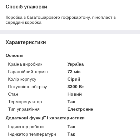
Спосіб упаковки
Коробка з багатошарового гофрокартону, пінопласт в
середині коробки.
Характеристики
Основні
Країна виробник
Україна
Гарантійний термін
72 міс
Колір корпусу
Сірий
Потужність обігріву
3300 Вт
Стан
Новий
Терморегулятор
Так
Тип управління
Електронне
Додаткові функції і характеристики
Індикатор роботи
Так
Індикатор температури
Так