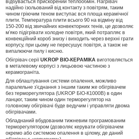
відбувається прискорений теплообмін. Нагрівач
надійно ізольований від контакту з повітрям, таким
чином гріючим теном виступає вся площа керамічної
плити. Температура плити всього 90 на відміну від
150-200 від звичайних конвекторних тенів, це дозволяє
м'яко підігрівати холодне повітря, який потрапляє в
конвекційний короб знизу і виходить через верхні грати
корпусу, при цьому не пересушує повітря, а також не
випалюючи пилу і кисню.
Обігрівач серії
UKROP BIO-КЕРАМІКА
виготовляється
в металевому корпусі з лицьовою частиною з
керамограніта.
Для облаштування системи опалення, можливо
паралельне з'єднання з іншим таким же обігрівачем
без терморегулятора (UKROP БІО-К1000В) в один
ланцюг, таким чином один терморегулятор на
головному обігрівачі буде ведучим і управляти двома
обігрівачами.
Обладнаний вбудованим тижневим програмованим
терморегулятором (дозволяє керувати обігрівачем
окремо або системою опалення в цілому, де даний