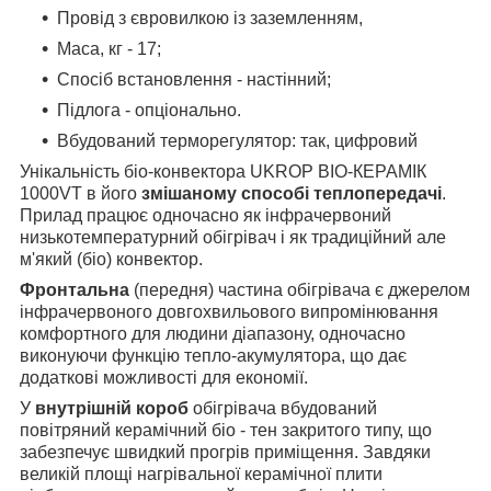
Провід з євровилкою із заземленням,
Маса, кг - 17;
Спосіб встановлення - настінний;
Підлога - опціонально.
Вбудований терморегулятор: так, цифровий
Унікальність біо-конвектора UKROP BIO-КЕРАМІК
1000VT в його
змішаному способі теплопередачі
.
Прилад працює одночасно як інфрачервоний
низькотемпературний обігрівач і як традиційний але
м'який (біо) конвектор.
Фронтальна
(передня) частина обігрівача є джерелом
інфрачервоного довгохвильового випромінювання
комфортного для людини діапазону, одночасно
виконуючи функцію тепло-акумулятора, що дає
додаткові можливості для економії.
У
внутрішній короб
обігрівача вбудований
повітряний керамічний біо - тен закритого типу, що
забезпечує швидкий прогрів приміщення. Завдяки
великій площі нагрівальної керамічної плити