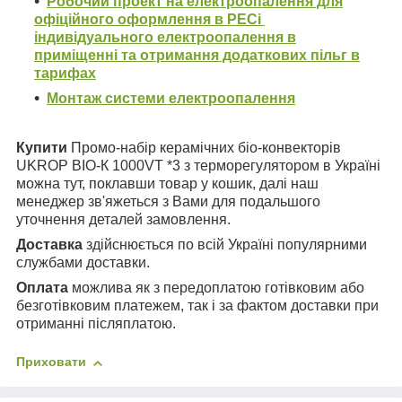
Робочий проект на електроопалення для
офіційного оформлення в РЕСі
індивідуального електроопалення в
приміщенні та отримання додаткових пільг в
тарифах
Монтаж системи електроопалення
Купити
Промо-набір керамічних біо-конвекторів
UKROP BІО-К 1000VT *3 з терморегулятором в Україні
можна тут, поклавши товар у кошик, далі наш
менеджер зв'яжеться з Вами для подальшого
уточнення деталей замовлення.
Доставка
здійснюється по всій Україні популярними
службами доставки.
Оплата
можлива як з передоплатою готівковим або
безготівковим платежем, так і за фактом доставки при
отриманні післяплатою.
Приховати