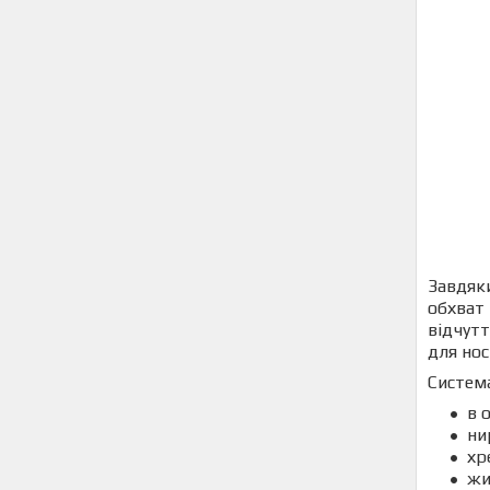
Завдяки
обхват 
відчутт
для нос
Система
в 
ни
хр
жи