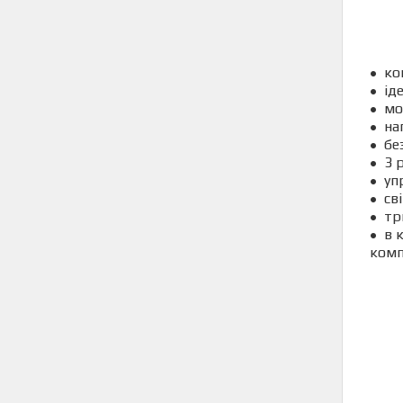
ко
ід
мо
на
бе
3 
уп
св
тр
в 
комп