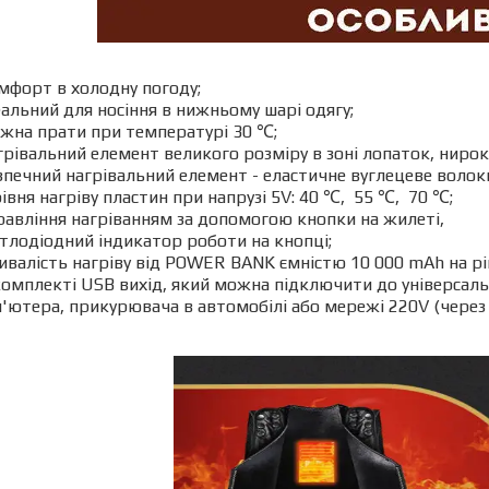
мфорт в холодну погоду;
еальний для носіння в нижньому шарі одягу;
жна прати при температурі 30 ℃;
грівальний елемент великого розміру в зоні лопаток, нирок,
зпечний нагрівальний елемент - еластичне вуглецеве волок
рівня нагріву пластин при напрузі 5V: 40 ℃, 55 ℃, 70 ℃;
равління нагріванням за допомогою кнопки на жилеті,
ітлодіодний індикатор роботи на кнопці;
ивалість нагріву від POWER BANK ємністю 10 000 mAh на рів
комплекті USB вихід, який можна підключити до універсаль
'ютера, прикурювача в автомобілі або мережі 220V (через 