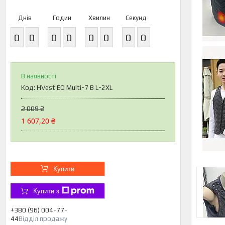
Днів
Годин
Хвилин
Секунд
0
0
0
0
0
0
0
0
В наявності
Код:
HVest EO Multi-7 B L-2XL
2 009 ₴
1 607,20 ₴
Купити
Купити з
+380 (96) 004-77-
44
Відділ продажу