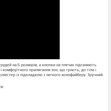
удей на 6 розмірів, а кнопки на плечах підганяють
 комфортного прилягання зон, що гріють, до тіла і
оліестер із підкладкою з легкого холофайберу.
Зручний
я: