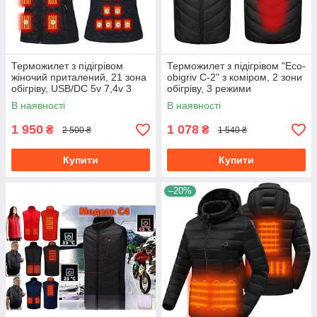
Терможилет з підігрівом
Терможилет з підігрівом "Eco-
жіночий приталений, 21 зона
obigriv C-2" з коміром, 2 зони
обігріву, USB/DC 5v 7,4v 3
обігріву, 3 режими
режими регулювання
регулювання температури B
В наявності
В наявності
температури чорний,розмір
L
M
1 950
1 078
₴
₴
2 500 ₴
1 540 ₴
Купити
Купити
–20%