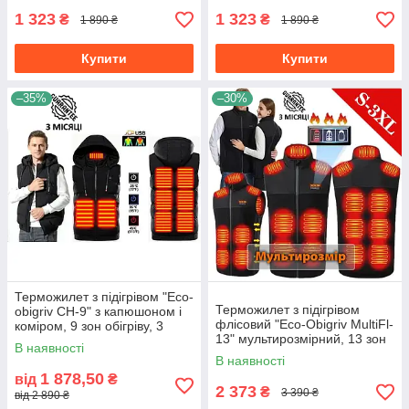
XS
1 323
1 323
₴
₴
1 890 ₴
1 890 ₴
Купити
Купити
–35%
–30%
Терможилет з підігрівом "Eco-
Терможилет з підігрівом
obigriv CH-9" з капюшоном і
флісовий "Eco-Obigriv MultiFl-
коміром, 9 зон обігріву, 3
13" мультирозмірний, 13 зон
режими регулювання
В наявності
обігріву, 3 режими B L-2XL
температури B розмір 2XL
В наявності
1 878,50
від
₴
2 373
₴
3 390 ₴
від 2 890 ₴