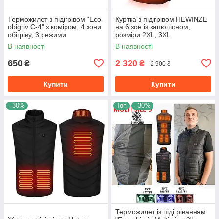
Терможилет з підігрівом "Eco-
Куртка з підігрівом HEWINZE
obigriv C-4" з коміром, 4 зони
на 6 зон із капюшоном,
обігріву, 3 режими
розміри 2XL, 3XL
регулювання температури
В наявності
В наявності
25-45 °C B M
650
2 320
₴
₴
2 900 ₴
Купити
Купити
–30%
Топ
–30%
Терможилет із підігріванням