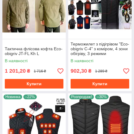
Терможилет з підігрівом "Eco-
Тактична флісова кофта Eco-
obigriv C-4" з коміром, 4 зони
obigriv JT-FL Kh L
обігріву, 3 режими
регулювання температури
В наявності
В наявності
25-45 °C B M
1 201,20
902,30
₴
₴
1 716 ₴
1 289 ₴
Купити
Купити
Новинка
–22%
Розпродаж!
–30%