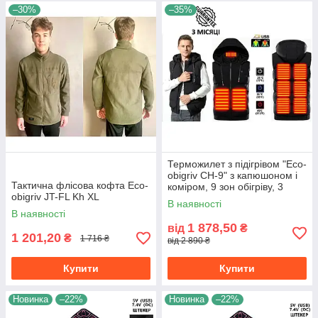
–30%
–35%
Терможилет з підігрівом "Eco-
obigriv CH-9" з капюшоном і
Тактична флісова кофта Eco-
коміром, 9 зон обігріву, 3
obigriv JT-FL Kh XL
режими регулювання
В наявності
температури B розмір S
В наявності
1 878,50
від
₴
1 201,20
₴
1 716 ₴
від 2 890 ₴
Купити
Купити
Новинка
–22%
Новинка
–22%