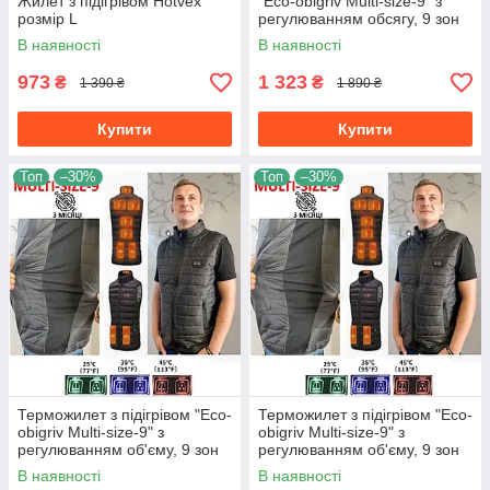
Жилет з підігрівом Hotvex
"Eco-obigriv Multi-size-9" з
розмір L
регулюванням обсягу, 9 зон
обігрівання, розмір S
В наявності
В наявності
973
1 323
₴
₴
1 390 ₴
1 890 ₴
Купити
Купити
Топ
–30%
Топ
–30%
Терможилет з підігрівом "Eco-
Терможилет з підігрівом "Eco-
obigriv Multi-size-9" з
obigriv Multi-size-9" з
регулюванням об'єму, 9 зон
регулюванням об'єму, 9 зон
обігріву, 3 режими
обігріву, 3 режими
В наявності
В наявності
регулювання температури
регулювання температури M