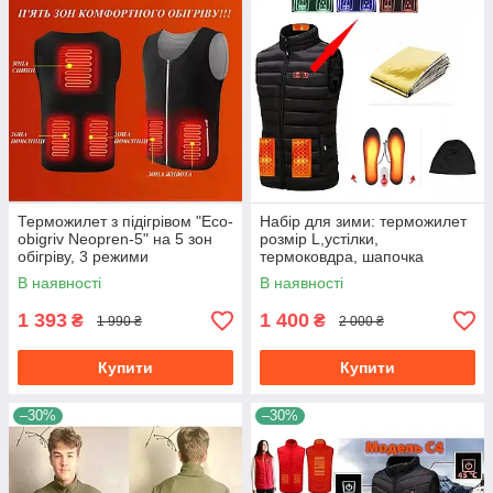
Терможилет з підігрівом "Eco-
Набір для зими: терможилет
obigriv Neopren-5" на 5 зон
розмір L,устілки,
обігріву, 3 режими
термоковдра, шапочка
регулювання температури S
В наявності
В наявності
1 393
1 400
₴
₴
1 990 ₴
2 000 ₴
Купити
Купити
–30%
–30%