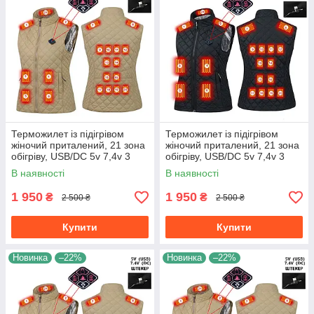
Терможилет із підігрівом
Терможилет із підігрівом
жіночий приталений, 21 зона
жіночий приталений, 21 зона
обігріву, USB/DC 5v 7,4v 3
обігріву, USB/DC 5v 7,4v 3
режими регулювання
режими регулювання
В наявності
В наявності
температури бежевий, розмір
температури чорний, розмір
M,
L
1 950
1 950
₴
₴
2 500 ₴
2 500 ₴
Купити
Купити
Новинка
–22%
Новинка
–22%