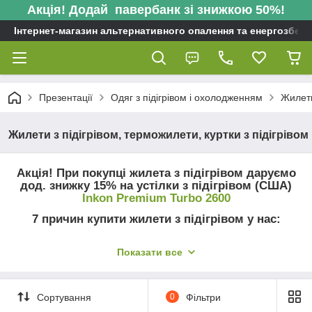
Акція! Додай павербанк зі знижкою 50%!
Інтернет-магазин альтернативного опалення та енергозбере
Презентації
Одяг з підігрівом і охолодженням
Жилети
Жилети з підігрівом, терможилети, куртки з підігрівом
Акція!
При покупці жилета з підігрівом даруємо
дод. знижку 15% на устілки з підігрівом (США)
Inkon Premium Turbo 2600
7 причин купити жилети з підігрівом у нас:
ми співпрацюємо з заводами Китаю
напряму без
Показати все
посередників
, що виключає підробки,
деякі моделі ми
виробляємо
і комплектуємо
самостійно, тому можливе індивідуальне замовлення,
Сортування
0
Фільтри
ми відбираємо тільки якісний і перевірений