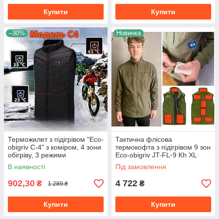
Купити
Купити
–30%
Новинка
Терможилет з підігрівом "Eco-
Тактична флісова
obigriv C-4" з коміром, 4 зони
термокофта з підігрівом 9 зон
обігріву, 3 режими
Eco-obigriv JT-FL-9 Kh XL
регулювання температури
В наявності
Під замовлення
25-45 °C B XL
902,30
4 722
₴
₴
1 289 ₴
Купити
Купити