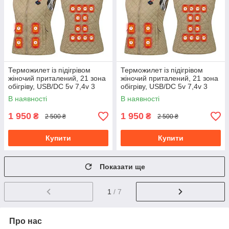
Терможилет із підігрівом
Терможилет із підігрівом
жіночий приталений, 21 зона
жіночий приталений, 21 зона
обігріву, USB/DC 5v 7,4v 3
обігріву, USB/DC 5v 7,4v 3
режими регулювання
режими регулювання
В наявності
В наявності
температури бежевий, розмір
температури бежевий, розмір
L
2XL
1 950
1 950
₴
₴
2 500 ₴
2 500 ₴
Купити
Купити
Показати ще
1
/ 7
Про нас