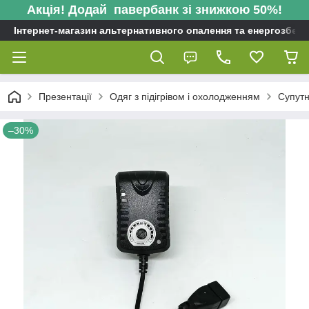
Акція! Додай павербанк зі знижкою 50%!
Інтернет-магазин альтернативного опалення та енергозбере
Презентації
Одяг з підігрівом і охолодженням
Супутн
–30%