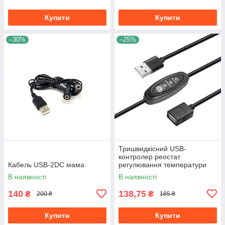
Купити
Купити
–30%
–25%
Тришвидкісний USB-
контролер реостат
Кабель USB-2DC мама
регулювання температури
одягу з підігрівом силіконовий
В наявності
В наявності
водонепроникний, 5v usb
тато-мама
140
138,75
₴
₴
200 ₴
185 ₴
Купити
Купити