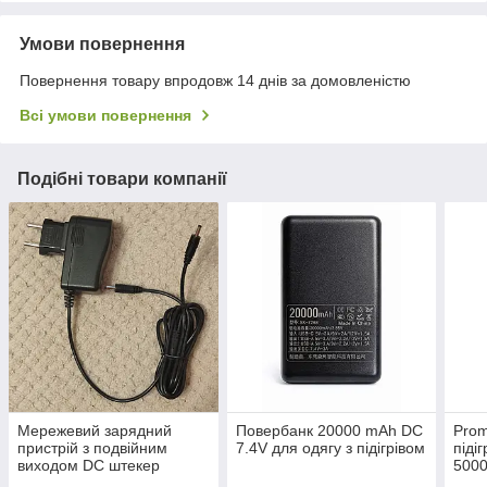
Умови повернення
Повернення товару впродовж 14 днів за домовленістю
Всі умови повернення
Подібні товари компанії
Мережевий зарядний
Повербанк 20000 mAh DC
Prom
пристрій з подвійним
7.4V для одягу з підігрівом
піді
виходом DC штекер
5000
3.5mm для рукавичок з
акум