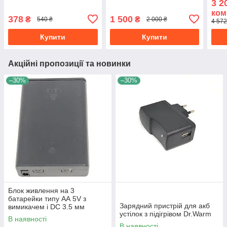
3 2
підігрівом
ком
378
1 500
₴
₴
540 ₴
2 000 ₴
4 572
Купити
Купити
Акційні пропозиції та новинки
–30%
–30%
Блок живлення на 3
батарейки типу АА 5V з
Зарядний пристрій для акб
вимикачем і DC 3.5 мм
устілок з підігрівом Dr.Warm
виходом для одягу з
В наявності
підігрівом, ліхтарів, Led-
В наявності