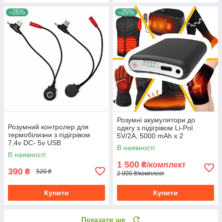
–25%
–25%
Розумні акумулятори до
Розумний контролер для
одягу з підігрівом Li-Pol
термобілизни з підігрівом
5V/2A, 5000 mAh х 2
7,4v DC- 5v USB
управління через блютуз
В наявності
В наявності
1 500
₴/комплект
390
₴
520 ₴
2 000 ₴/комплект
Купити
Купити
Показати ще