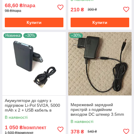
стрічок
68,60
₴/пара
210
₴
300 ₴
98 ₴/пара
Купити
Купити
Новинка
–30%
–30%
Акумулятори до одягу з
Мережевий зарядний
підігрівом Li-Pol 5V/2A, 5000
пристрій з подвійним
mAh х 2 + USB кабель в
виходом DC штекер 3.5mm
комплекті
В наявності
для рукавичок з підігрівом
В наявності
1 050
₴/комплект
378
₴
540 ₴
1 500 ₴/комплект