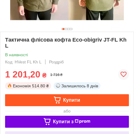
Тактична флісова кофта Eco-obigriv JT-FL Kh
L
В наявності
Код: HVest FL Kh L
Роздріб
1 201,20
₴
1 716 ₴
Економія
514.80 ₴
Залишилось
8 днів
Купити
або
Купити з