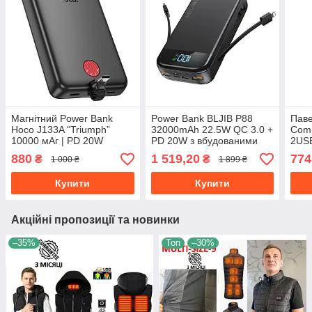
Магнітний Power Bank
Power Bank BLJIB P88
Паве
Hoco J133A “Triumph”
32000mAh 22.5W QC 3.0 +
Comp
10000 мАг | PD 20W
PD 20W з вбудованими
2USB
кабелями та LED-
type
880
1 519,20
774
₴
₴
1 000 ₴
1 899 ₴
дисплеєм (заряджає 5
пристроїв)
Купити
Купити
Акційні пропозиції та новинки
–35%
Топ
–30%