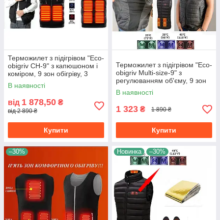
Терможилет з підігрівом "Eco-
Терможилет з підігрівом "Eco-
obigriv CH-9" з капюшоном і
obigriv Multi-size-9" з
коміром, 9 зон обігріву, 3
регулюванням об'єму, 9 зон
режими регулювання
В наявності
обігріву, 3 режими
температури B розмір L
В наявності
регулювання температури L
1 878,50
від
₴
1 323
₴
1 890 ₴
від 2 890 ₴
Купити
Купити
–30%
Новинка
–30%