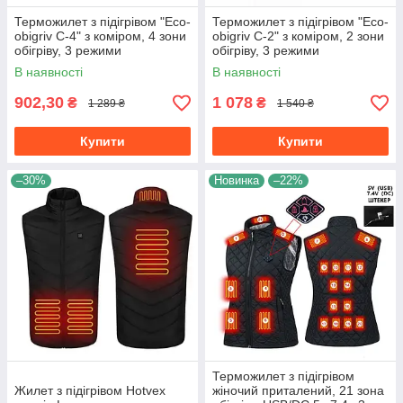
Терможилет з підігрівом "Eco-
Терможилет з підігрівом "Eco-
obigriv C-4" з коміром, 4 зони
obigriv C-2" з коміром, 2 зони
обігріву, 3 режими
обігріву, 3 режими
регулювання температури
регулювання температури B
В наявності
В наявності
25-45 °C B M
L
902,30
1 078
₴
₴
1 289 ₴
1 540 ₴
Купити
Купити
–30%
Новинка
–22%
Терможилет з підігрівом
Жилет з підігрівом Hotvex
жіночий приталений, 21 зона