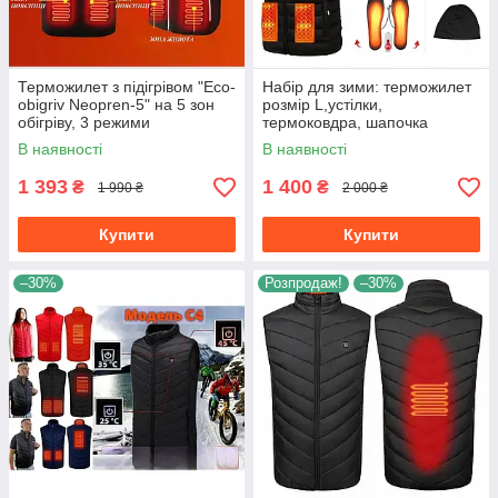
Терможилет з підігрівом "Eco-
Набір для зими: терможилет
obigriv Neopren-5" на 5 зон
розмір L,устілки,
обігріву, 3 режими
термоковдра, шапочка
регулювання температури S
В наявності
В наявності
1 393
1 400
₴
₴
1 990 ₴
2 000 ₴
Купити
Купити
–30%
Розпродаж!
–30%