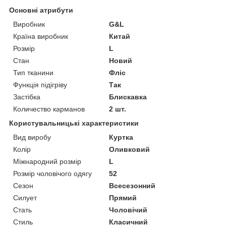
Основні атрибути
Виробник
G&L
Країна виробник
Китай
Розмір
L
Стан
Новий
Тип тканини
Фліс
Функція підігріву
Так
Застібка
Блискавка
Количество карманов
2 шт.
Користувальницькі характеристики
Вид виробу
Куртка
Колір
Оливковий
Міжнародний розмір
L
Розмір чоловічого одягу
52
Сезон
Всесезонний
Силует
Прямий
Стать
Чоловічий
Стиль
Класичний