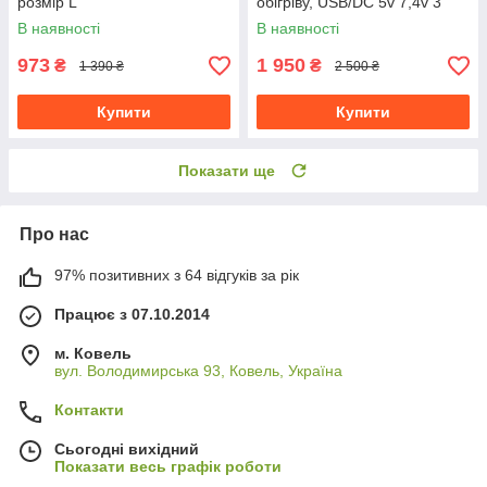
розмір L
обігріву, USB/DC 5v 7,4v 3
режими регулювання
В наявності
В наявності
температури чорний,розмір
M
973
1 950
₴
₴
1 390 ₴
2 500 ₴
Купити
Купити
Показати ще
Про нас
97% позитивних з 64 відгуків за рік
Працює з 07.10.2014
м. Ковель
вул. Володимирська 93, Ковель, Україна
Контакти
Сьогодні вихідний
Показати весь графік роботи