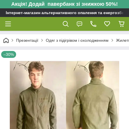
Акція! Додай павербанк зі знижкою 50%!
Інтернет-магазин альтернативного опалення та енергозбере
Презентації
Одяг з підігрівом і охолодженням
Жилети
–30%