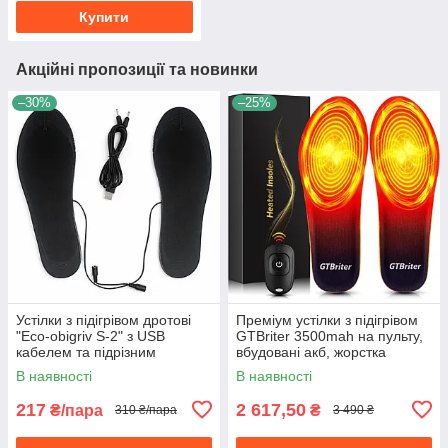
Купити
Акційні пропозиції та новинки
–30%
–25%
Устілки з підігрівом дротові
Преміум устілки з підігрівом
"Eco-obigriv S-2" з USB
GTBriter 3500mah на пульту,
кабелем та підрізним
вбудовані акб, жорстка
розміром 35-46 без
підошва розмір L(43-46)
В наявності
В наявності
Powerbank
217
2 617,50
₴/пара
₴
310 ₴/пара
3 490 ₴