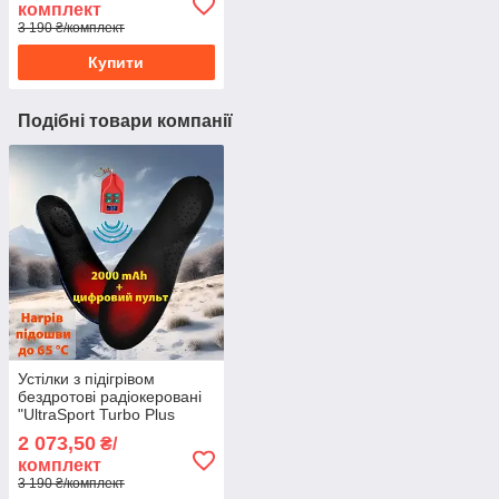
комплект
3 190 ₴/комплект
Купити
Подібні товари компанії
Устілки з підігрівом
бездротові радіокеровані
"UltraSport Turbo Plus
2000" c цифровим
2 073,50
₴/
пультом 35-60 °C L
комплект
3 190 ₴/комплект