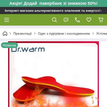
Акція! Додай павербанк зі знижкою 50%!
Інтернет-магазин альтернативного опалення та енергозбере
Презентації
Одяг з підігрівом і охолодженням
Устілки
Новинка