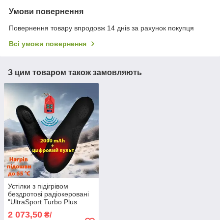
Умови повернення
Повернення товару впродовж 14 днів за рахунок покупця
Всі умови повернення
З цим товаром також замовляють
Устілки з підігрівом
бездротові радіокеровані
"UltraSport Turbo Plus
2000" c цифровим
2 073,50
₴/
пультом 35-60 °C L