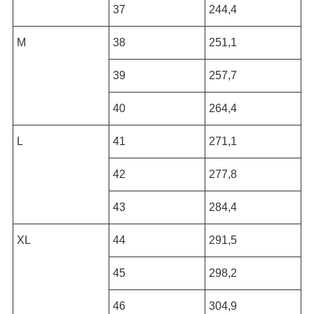
37
244,4
M
38
251,1
39
257,7
40
264,4
L
41
271,1
42
277,8
43
284,4
XL
44
291,5
45
298,2
46
304,9