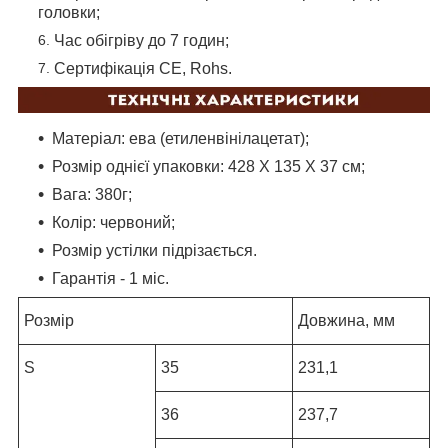
головки;
Час обігріву до 7 годин;
Сертифікація CE, Rohs.
Матеріал: ева (етиленвінілацетат);
Розмір однієї упаковки: 428 X 135 X 37 см;
Вага: 380г;
Колір: червоний;
Розмір устілки підрізається.
Гарантія - 1 міс.
Розмір
Довжина, мм
S
35
231,1
36
237,7