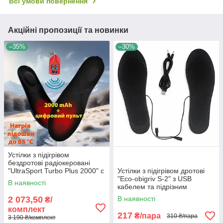
Всі умови повернення
Акційні пропозиції та новинки
–35%
–30%
Устілки з підігрівом
бездротові радіокеровані
"UltraSport Turbo Plus 2000" c
Устілки з підігрівом дротові
цифровим пультом 35-60 °C
"Eco-obigriv S-2" з USB
В наявності
L
кабелем та підрізним
розміром 35-46 без
2 073,50
В наявності
₴/
Powerbank
комплект
217
₴/пара
310 ₴/пара
3 190 ₴/комплект