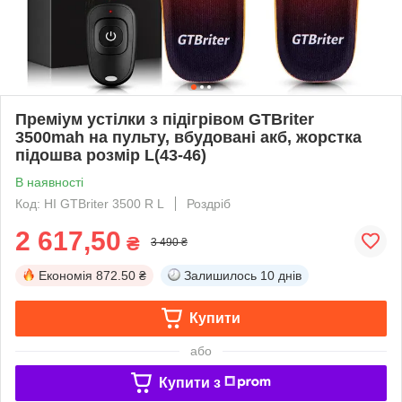
Преміум устілки з підігрівом GTBriter
3500mah на пульту, вбудовані акб, жорстка
підошва розмір L(43-46)
В наявності
Код: HI GTBriter 3500 R L
Роздріб
2 617,50
₴
3 490 ₴
Економія
872.50 ₴
Залишилось
10 днів
Купити
або
Купити з