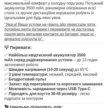
максимальний комфорт у холодну пору року. Потужний
акумулятор 3500 mAh, рівномірне обігрівання всієї
стопи та зручне дистанційне керування роблять їх
ідеальними для будь-яких умов.
"Увага! Якщо устілки не гріють або перестали гріти,
потрібно зняти батарею і перевірити чи достатньо
прилягають металеві контакти до батареї, якщо ні -
акуратно підігнути їх"
💡
Переваги:
✅
Найбільш
н
відтискний акумулятор 3500
mAh
серед радіокерованих устілок
— до 13 годин
автономної роботи
✅
Швидке нагрівання (10-20 секунд)
до 65°C
✅
3 рівні температури:
низький, середній, високий
✅
Бездротовий пульт
✅
Захист від перегрівання та короткого замикання
✅
Можливість заряджання через USB Type-C
✅
Підходять для взуття 36-45 розміру
- легко
підрізати за контуром
👣
Ідеально підходять для: