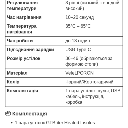
Регулювання
3 рівні (низький, середній,
температури
високий)
Час нагрівання
10–20 секунд
Температура
35°C – 65°C
нагрівання
Час роботи
до 13 годин
Під'єднання зарядки
USB Type-C
Розмір устілок
36–46 (обрізаються за
формою стопи)
Матеріал
Velet,PORON
Колір
Чорний/Жовтогарячий
Комплектація
1 пара устілок, пульт, USB
кабель, інструкція,
коробка
📦
Комплектація
1 пара устілок GTBriter Heated Insoles