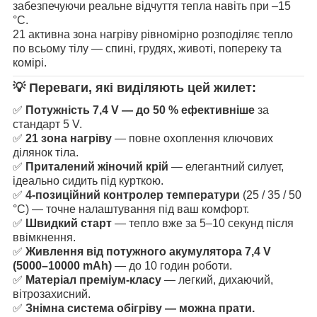
забезпечуючи реальне відчуття тепла навіть при –15
°C.
21 активна зона нагріву рівномірно розподіляє тепло
по всьому тілу — спині, грудях, животі, попереку та
комірі.
💡 Переваги, які виділяють цей жилет:
✅
Потужність 7,4 V — до 50 % ефективніше
за
стандарт 5 V.
✅
21 зона нагріву
— повне охоплення ключових
ділянок тіла.
✅
Приталений жіночий крій
— елегантний силует,
ідеально сидить під курткою.
✅
4-позиційний контролер температури
(25 / 35 / 50
°C) — точне налаштування під ваш комфорт.
✅
Швидкий старт
— тепло вже за 5–10 секунд після
ввімкнення.
✅
Живлення від потужного акумулятора 7,4 V
(5000–10000 mAh)
— до 10 годин роботи.
✅
Матеріал преміум-класу
— легкий, дихаючий,
вітрозахисний.
✅
Знімна система обігріву — можна прати.