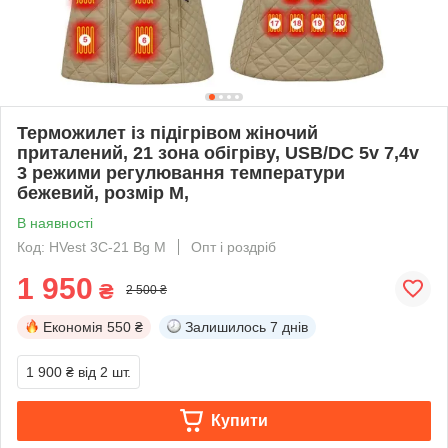
Терможилет із підігрівом жіночий
приталений, 21 зона обігріву, USB/DC 5v 7,4v
3 режими регулювання температури
бежевий, розмір M,
В наявності
Код: HVest 3C-21 Bg M
Опт і роздріб
1 950
₴
2 500 ₴
Економія
550 ₴
Залишилось
7 днів
1 900 ₴
від 2 шт.
Купити