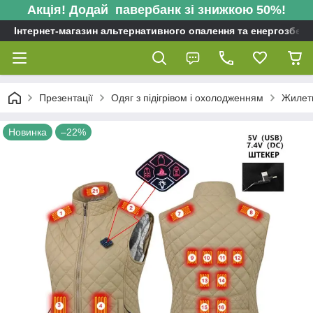
Акція! Додай павербанк зі знижкою 50%!
Інтернет-магазин альтернативного опалення та енергозбере
Презентації
Одяг з підігрівом і охолодженням
Жилети
Новинка
–22%