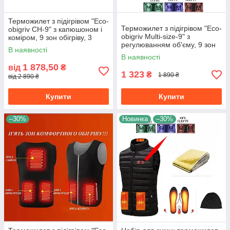
Терможилет з підігрівом "Eco-
Терможилет з підігрівом "Eco-
obigriv CH-9" з капюшоном і
obigriv Multi-size-9" з
коміром, 9 зон обігріву, 3
регулюванням об'єму, 9 зон
режими регулювання
В наявності
обігріву, 3 режими
температури B розмір L
В наявності
регулювання температури L
1 878,50
від
₴
1 323
₴
1 890 ₴
від 2 890 ₴
Купити
Купити
–30%
Новинка
–30%