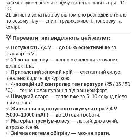
забезпечуючи реальне відчуття тепла навіть при –15
°C.
21 активна зона нагріву рівномірно розподіляє тепло
по всьому тілу — спині, грудях, животі, попереку та
комірі.
💡 Переваги, які виділяють цей жилет:
✅
Потужність 7,4 V — до 50 % ефективніше
за
стандарт 5 V.
✅
21 зона нагріву
— повне охоплення ключових
ділянок тіла.
✅
Приталений жіночий крій
— елегантний силует,
ідеально сидить під курткою.
✅
4-позиційний контролер температури
(25 / 35 / 50
°C) — точне налаштування під ваш комфорт.
✅
Швидкий старт
— тепло вже за 5–10 секунд після
ввімкнення.
✅
Живлення від потужного акумулятора 7,4 V
(5000–10000 mAh)
— до 10 годин роботи.
✅
Матеріал преміум-класу
— легкий, дихаючий,
вітрозахисний.
✅
Знімна система обігріву — можна прати.