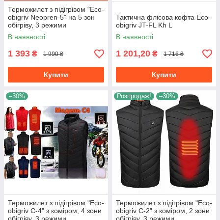
Терможилет з підігрівом "Eco-
obigriv Neopren-5" на 5 зон
Тактична флісова кофта Eco-
обігріву, 3 режими
obigriv JT-FL Kh L
регулювання температури S
В наявності
В наявності
1 393
1 201,20
₴
₴
1 990 ₴
1 716 ₴
Купити
Купити
–30%
Розпродаж!
–30%
Терможилет з підігрівом "Eco-
Терможилет з підігрівом "Eco-
obigriv C-4" з коміром, 4 зони
obigriv C-2" з коміром, 2 зони
обігріву, 3 режими
обігріву, 3 режими