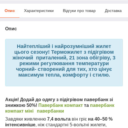
Опис
Характеристики
Відгуки про товар
Доставка
Опис
Найтепліший і найрозумніший жилет
цього сезону!
Терможилет з підігрівом
жіночий приталений, 21 зона обігріву, 3
режими регулювання температури
чорний-
створений для тих, хто цінує
максимум тепла, комфорту і стилю
.
Акція!
Додай до одягу з підігрівом павербанк зі
знижкою 50%!
Павербанк компакт
та
павербанк
компакт міні
павербанки
Завдяки живленню
7,4 вольта
він гріє
на 40–50 %
інтенсивніше
, ніж стандартні 5-вольтні жилети,