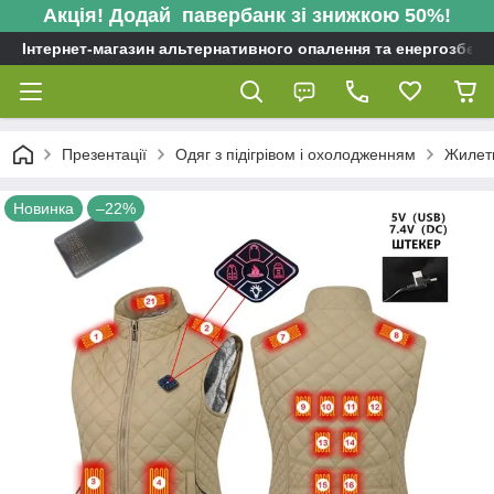
Акція! Додай павербанк зі знижкою 50%!
Інтернет-магазин альтернативного опалення та енергозбере
Презентації
Одяг з підігрівом і охолодженням
Жилети
Новинка
–22%