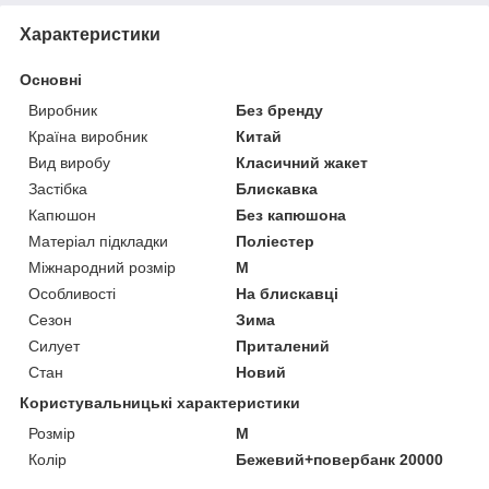
Характеристики
Основні
Виробник
Без бренду
Країна виробник
Китай
Вид виробу
Класичний жакет
Застібка
Блискавка
Капюшон
Без капюшона
Матеріал підкладки
Поліестер
Міжнародний розмір
M
Особливості
На блискавці
Сезон
Зима
Силует
Приталений
Стан
Новий
Користувальницькі характеристики
Розмір
M
Колір
Бежевий+повербанк 20000