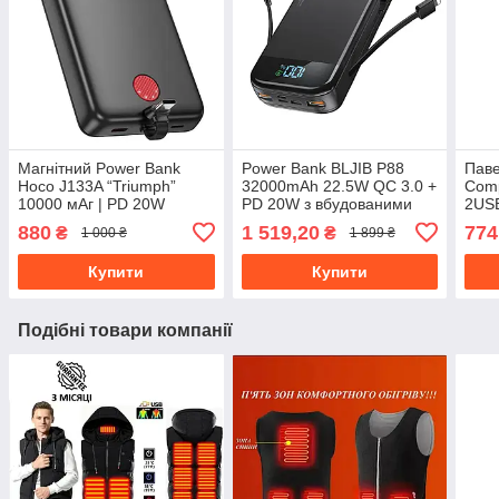
Магнітний Power Bank
Power Bank BLJIB P88
Паве
Hoco J133A “Triumph”
32000mAh 22.5W QC 3.0 +
Comp
10000 мАг | PD 20W
PD 20W з вбудованими
2USB
кабелями та LED-
type
880
1 519,20
774
₴
₴
1 000 ₴
1 899 ₴
дисплеєм (заряджає 5
пристроїв)
Купити
Купити
Подібні товари компанії