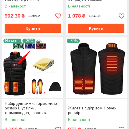
регулювання температури
регулювання температури B
В наявності
В наявності
25-45 °C B M
L
902,30
1 078
₴
₴
1 289 ₴
1 540 ₴
Купити
Купити
Новинка
–30%
–30%
Набір для зими: терможилет
розмір L,устілки,
Жилет з підігрівом Hotvex
термоковдра, шапочка
розмір L
В наявності
В наявності