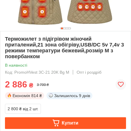
Терможилет з підігрівом жіночий
приталений,21 зона обігріву,USB/DC 5v 7,4v 3
режими температури бежевий,розмір M з
повербанком
В наявності
Код: PromoHVest 3C-21 20K Bg M
Опт і роздріб
2 886
₴
3 700 ₴
Економія
814 ₴
Залишилось
9 днів
2 800 ₴
від 2 шт.
Купити