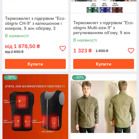
Терможилет з підігрівом "Eco-
Терможилет з підігрівом "Eco-
obigriv CH-9" з капюшоном і
obigriv Multi-size-9" з
коміром, 9 зон обігріву, 3
регулюванням об'єму, 9 зон
режими регулювання
В наявності
обігріву, 3 режими
температури B розмір L
В наявності
регулювання температури L
1 878,50
від
₴
1 323
₴
1 890 ₴
від 2 890 ₴
Купити
Купити
–30%
–30%