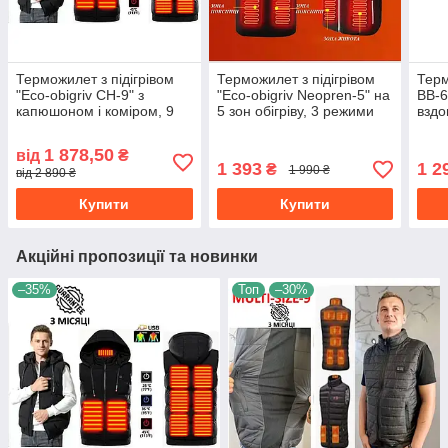
Терможилет з підігрівом
Терможилет з підігрівом
Терм
"Eco-obigriv CH-9" з
"Eco-obigriv Neopren-5" на
BB-6
капюшоном і коміром, 9
5 зон обігріву, 3 режими
вздо
зон обігріву, 3 режими
регулювання температури
конт
регулювання температури
S
M
1 878,50
від
₴
B розмір L
1 393
1 2
₴
1 990 ₴
від 2 890 ₴
Купити
Купити
Акційні пропозиції та новинки
–35%
Топ
–30%